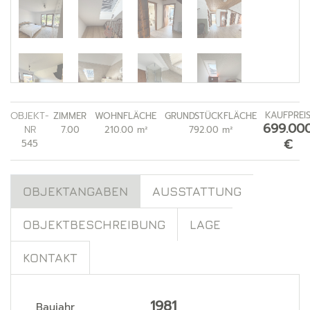
OBJEKT-
KAUFPREI
ZIMMER
WOHNFLÄCHE
GRUNDSTÜCKFLÄCHE
699.00
NR
7.00
210.00 m²
792.00 m²
€
545
OBJEKTANGABEN
AUSSTATTUNG
OBJEKTBESCHREIBUNG
LAGE
KONTAKT
1981
Baujahr