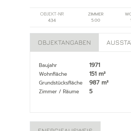
OBJEKT-NR
ZIMMER
WO
434
5.00
OBJEKTANGABEN
AUSST
1971
Baujahr
151 m²
Wohnfläche
987 m²
Grundstücksfläche
5
Zimmer / Räume
ENERGIEAUSWEIS