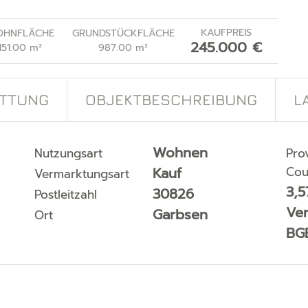
KAUFPREIS
HNFLÄCHE
GRUNDSTÜCKFLÄCHE
245.000 €
151.00 m²
987.00 m²
ATTUNG
OBJEKTBESCHREIBUNG
L
Wohnen
Nutzungsart
Prov
Kauf
Cou
Vermarktungsart
3,5
30826
Postleitzahl
Ver
Garbsen
Ort
BG