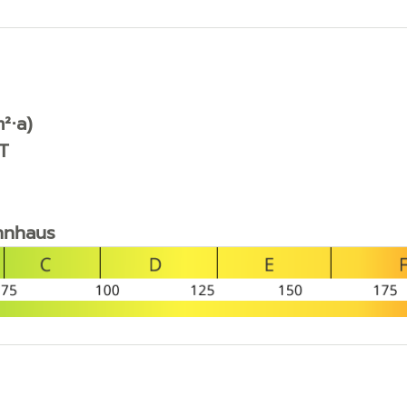
²⋅a)
T
nhaus