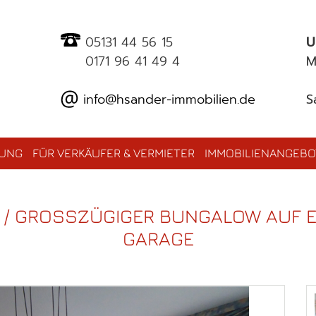
05131 44 56 15
U
0171 96 41 49 4
M
info@hsander-immobilien.de
S
TUNG
FÜR VERKÄUFER & VERMIETER
IMMOBILIENANGEBO
 / GROSSZÜGIGER BUNGALOW AUF E
ARAGE